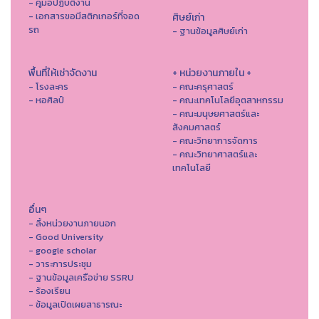
- คู่มือปฏิบัติงาน
- เอกสารขอมีสติกเกอร์ที่จอด
ศิษย์เก่า
รถ
- ฐานข้อมูลศิษย์เก่า
พื้นที่ให้เช่าจัดงาน
+ หน่วยงานภายใน +
- โรงละคร
- คณะครุศาสตร์
- หอศิลป์
- คณะเทคโนโลยีอุตสาหกรรม
- คณะมนุษยศาสตร์และ
สังคมศาสตร์
- คณะวิทยาการจัดการ
- คณะวิทยาศาสตร์และ
เทคโนโลยี
อื่นๆ
- ลิ้งหน่วยงานภายนอก
- Good University
- google scholar
- วาระการประชุม
- ฐานข้อมูลเครือข่าย SSRU
- ร้องเรียน
- ข้อมูลเปิดเผยสาธารณะ