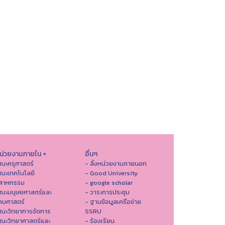
หน่วยงานภายใน +
อื่นๆ
ณะครุศาสตร์
- ลิ้งหน่วยงานภายนอก
ณะเทคโนโลยี
- Good University
ตสาหกรรม
- google scholar
คณะมนุษยศาสตร์และ
- วาระการประชุม
คมศาสตร์
- ฐานข้อมูลเครือข่าย
ณะวิทยาการจัดการ
SSRU
ณะวิทยาศาสตร์และ
- ร้องเรียน