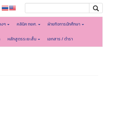
างๆ
คลินิค กยศ.
ฝ่ายกิจการนักศึกษา
า
หลักสูตรระยะสั้น
เอกสาร / ตำรา