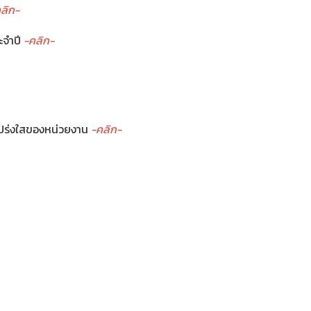
ลิก-
ะจำปี
-คลิก-
ปร่งใสของหน่วยงาน
-คลิก-