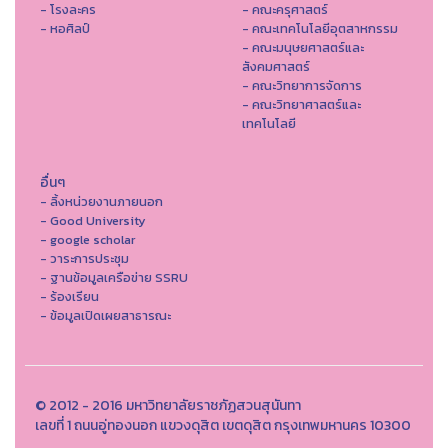
- โรงละคร
- คณะครุศาสตร์
- หอศิลป์
- คณะเทคโนโลยีอุตสาหกรรม
- คณะมนุษยศาสตร์และ
สังคมศาสตร์
- คณะวิทยาการจัดการ
- คณะวิทยาศาสตร์และ
เทคโนโลยี
อื่นๆ
- ลิ้งหน่วยงานภายนอก
- Good University
- google scholar
- วาระการประชุม
- ฐานข้อมูลเครือข่าย SSRU
- ร้องเรียน
- ข้อมูลเปิดเผยสาธารณะ
© 2012 - 2016 มหาวิทยาลัยราชภัฏสวนสุนันทา
เลขที่ 1 ถนนอู่ทองนอก แขวงดุสิต เขตดุสิต กรุงเทพมหานคร 10300