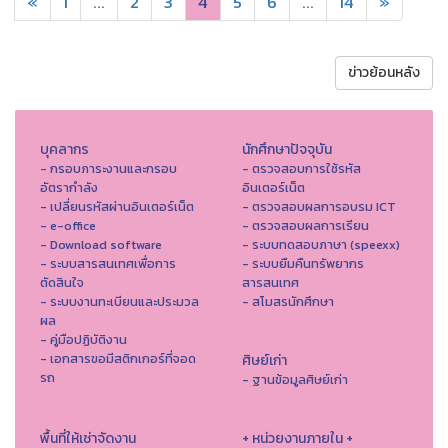
«
1
...
2
3
4
5
6
...
14
»
ข่าวย้อนหลัง
บุคลากร
นักศึกษาปัจจุบัน
- กรอบภาระงานและกรอบ
- ตรวจสอบการใช้รหัส
อัตรากำลัง
อินเตอร์เน็ต
- เปลี่ยนรหัสผ่านอินเตอร์เน็ต
- ตรวจสอบผลการอบรม ICT
- e-office
- ตรวจสอบผลการเรียน
- Download software
- ระบบทดสอบภาษา (speexx)
- ระบบสารสนเทศเพื่อการ
- ระบบยืมคืนทรัพยากร
ตัดสินใจ
สารสนเทศ
- ระบบงานทะเบียนและประมวล
- สโมสรนักศึกษา
ผล
- คู่มือปฏิบัติงาน
- เอกสารขอมีสติกเกอร์ที่จอด
ศิษย์เก่า
รถ
- ฐานข้อมูลศิษย์เก่า
พื้นที่ให้เช่าจัดงาน
+ หน่วยงานภายใน +