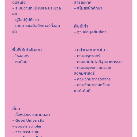
ตัดสินใจ
สารสนเทศ
- ระบบงานทะเบียนและประมวล
- สโมสรนักศึกษา
ผล
- คู่มือปฏิบัติงาน
- เอกสารขอมีสติกเกอร์ที่จอด
ศิษย์เก่า
รถ
- ฐานข้อมูลศิษย์เก่า
พื้นที่ให้เช่าจัดงาน
+ หน่วยงานภายใน +
- โรงละคร
- คณะครุศาสตร์
- หอศิลป์
- คณะเทคโนโลยีอุตสาหกรรม
- คณะมนุษยศาสตร์และ
สังคมศาสตร์
- คณะวิทยาการจัดการ
- คณะวิทยาศาสตร์และ
เทคโนโลยี
อื่นๆ
- ลิ้งหน่วยงานภายนอก
- Good University
- google scholar
- วาระการประชุม