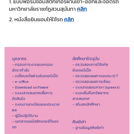
1. แบบฟอร์มขอมีสติ๊กเกอร์ผ่านเข้า-ออกและจอดรถ
มหาวิทยาลัยราชภัฏสวนสุนันทา
คลิก
2. หนังสือยินยอมให้ใช้รถ
คลิก
บุคลากร
นักศึกษาปัจจุบัน
- กรอบภาระงานและกรอบ
- ตรวจสอบการใช้รหัส
อัตรากำลัง
อินเตอร์เน็ต
- เปลี่ยนรหัสผ่านอินเตอร์เน็ต
- ตรวจสอบผลการอบรม ICT
- e-office
- ตรวจสอบผลการเรียน
- Download software
- ระบบทดสอบภาษา (speexx)
- ระบบสารสนเทศเพื่อการ
- ระบบยืมคืนทรัพยากร
ตัดสินใจ
สารสนเทศ
- ระบบงานทะเบียนและประมวล
- สโมสรนักศึกษา
ผล
- คู่มือปฏิบัติงาน
- เอกสารขอมีสติกเกอร์ที่จอด
ศิษย์เก่า
รถ
- ฐานข้อมูลศิษย์เก่า