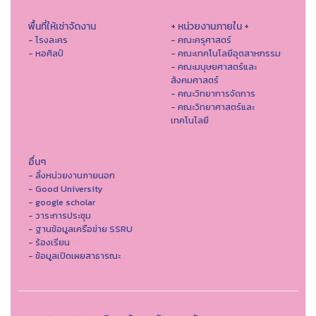
พื้นที่ให้เช่าจัดงาน
+ หน่วยงานภายใน +
- โรงละคร
- คณะครุศาสตร์
- หอศิลป์
- คณะเทคโนโลยีอุตสาหกรรม
- คณะมนุษยศาสตร์และ
สังคมศาสตร์
- คณะวิทยาการจัดการ
- คณะวิทยาศาสตร์และ
เทคโนโลยี
อื่นๆ
- ลิ้งหน่วยงานภายนอก
- Good University
- google scholar
- วาระการประชุม
- ฐานข้อมูลเครือข่าย SSRU
- ร้องเรียน
- ข้อมูลเปิดเผยสาธารณะ