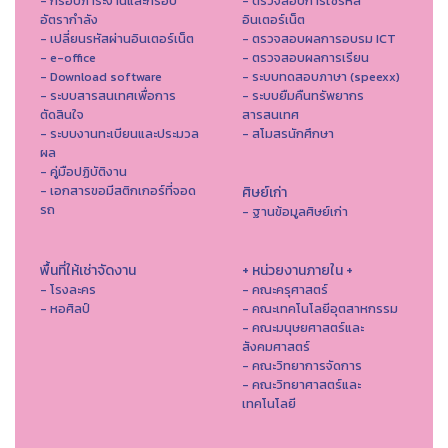
- กรอบภาระงานและกรอบ
- ตรวจสอบการใช้รหัส
อัตรากำลัง
อินเตอร์เน็ต
- เปลี่ยนรหัสผ่านอินเตอร์เน็ต
- ตรวจสอบผลการอบรม ICT
- e-office
- ตรวจสอบผลการเรียน
- Download software
- ระบบทดสอบภาษา (speexx)
- ระบบสารสนเทศเพื่อการ
- ระบบยืมคืนทรัพยากร
ตัดสินใจ
สารสนเทศ
- ระบบงานทะเบียนและประมวล
- สโมสรนักศึกษา
ผล
- คู่มือปฏิบัติงาน
- เอกสารขอมีสติกเกอร์ที่จอด
ศิษย์เก่า
รถ
- ฐานข้อมูลศิษย์เก่า
พื้นที่ให้เช่าจัดงาน
+ หน่วยงานภายใน +
- โรงละคร
- คณะครุศาสตร์
- หอศิลป์
- คณะเทคโนโลยีอุตสาหกรรม
- คณะมนุษยศาสตร์และ
สังคมศาสตร์
- คณะวิทยาการจัดการ
- คณะวิทยาศาสตร์และ
เทคโนโลยี