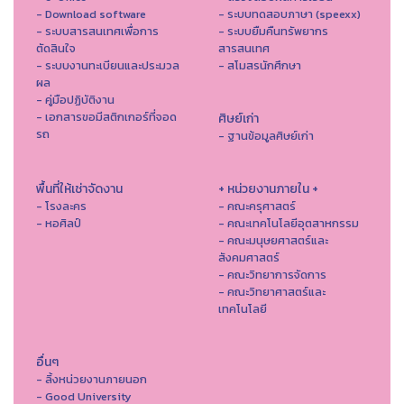
- Download software
- ระบบทดสอบภาษา (speexx)
- ระบบสารสนเทศเพื่อการ
- ระบบยืมคืนทรัพยากร
ตัดสินใจ
สารสนเทศ
- ระบบงานทะเบียนและประมวล
- สโมสรนักศึกษา
ผล
- คู่มือปฏิบัติงาน
- เอกสารขอมีสติกเกอร์ที่จอด
ศิษย์เก่า
รถ
- ฐานข้อมูลศิษย์เก่า
พื้นที่ให้เช่าจัดงาน
+ หน่วยงานภายใน +
- โรงละคร
- คณะครุศาสตร์
- หอศิลป์
- คณะเทคโนโลยีอุตสาหกรรม
- คณะมนุษยศาสตร์และ
สังคมศาสตร์
- คณะวิทยาการจัดการ
- คณะวิทยาศาสตร์และ
เทคโนโลยี
อื่นๆ
- ลิ้งหน่วยงานภายนอก
- Good University