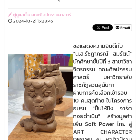
ผู้ดูแลเว็บ คณะศิลปกรรมศาสตร์
2024-10-21 15:29:45
Email
ขอแสดงความยินดีกับ
“น.ส.รัชฎาภรณ์ สมรัตน์”
นักศึกษาชั้นปีที่ 3 สาขาวิชา
จิตรกรรม คณะศิลปกรรม
ศาสตร์ มหาวิทยาลัย
ราชภัฎสวนสุนันทา
ผ่านการคัดเลือกเข้ารอบ
10 คนสุดท้าย ในโครงการ
อบรม "ปั้นให้ปัง อาร์ต
ทอยดำเนิน" สร้างมูลค่า
เพิ่ม Soft Power ไทย สู่
ART CHARACTER
DESIGN ณ หอศิลป์ร่วม