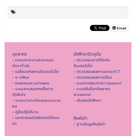
Email
บุคลากร
นักศึกษาปัจจุบัน
- กรอบภาระงานและกรอบ
- ตรวจสอบการใช้รหัส
อัตรากำลัง
อินเตอร์เน็ต
- เปลี่ยนรหัสผ่านอินเตอร์เน็ต
- ตรวจสอบผลการอบรม ICT
- e-office
- ตรวจสอบผลการเรียน
- Download software
- ระบบทดสอบภาษา (speexx)
- ระบบสารสนเทศเพื่อการ
- ระบบยืมคืนทรัพยากร
ตัดสินใจ
สารสนเทศ
- ระบบงานทะเบียนและประมวล
- สโมสรนักศึกษา
ผล
- คู่มือปฏิบัติงาน
- เอกสารขอมีสติกเกอร์ที่จอด
ศิษย์เก่า
รถ
- ฐานข้อมูลศิษย์เก่า