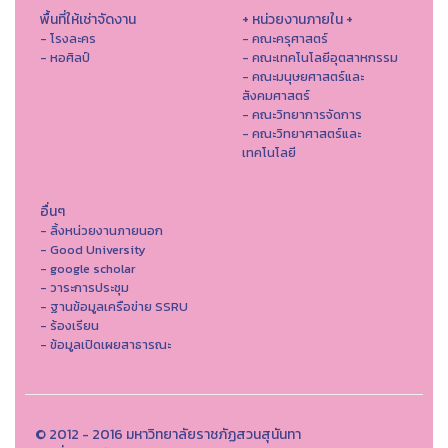
พื้นที่ให้เช่าจัดงาน
+ หน่วยงานภายใน +
- โรงละคร
- คณะครุศาสตร์
- หอศิลป์
- คณะเทคโนโลยีอุตสาหกรรม
- คณะมนุษยศาสตร์และ
สังคมศาสตร์
- คณะวิทยาการจัดการ
- คณะวิทยาศาสตร์และ
เทคโนโลยี
อื่นๆ
- ลิ้งหน่วยงานภายนอก
- Good University
- google scholar
- วาระการประชุม
- ฐานข้อมูลเครือข่าย SSRU
- ร้องเรียน
- ข้อมูลเปิดเผยสาธารณะ
© 2012 - 2016 มหาวิทยาลัยราชภัฏสวนสุนันทา