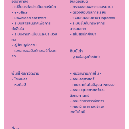
อัตรากำลัง
อินเตอร์เน็ต
- เปลี่ยนรหัสผ่านอินเตอร์เน็ต
- ตรวจสอบผลการอบรม ICT
- e-office
- ตรวจสอบผลการเรียน
- Download software
- ระบบทดสอบภาษา (speexx)
- ระบบสารสนเทศเพื่อการ
- ระบบยืมคืนทรัพยากร
ตัดสินใจ
สารสนเทศ
- ระบบงานทะเบียนและประมวล
- สโมสรนักศึกษา
ผล
- คู่มือปฏิบัติงาน
- เอกสารขอมีสติกเกอร์ที่จอด
ศิษย์เก่า
รถ
- ฐานข้อมูลศิษย์เก่า
พื้นที่ให้เช่าจัดงาน
+ หน่วยงานภายใน +
- โรงละคร
- คณะครุศาสตร์
- หอศิลป์
- คณะเทคโนโลยีอุตสาหกรรม
- คณะมนุษยศาสตร์และ
สังคมศาสตร์
- คณะวิทยาการจัดการ
- คณะวิทยาศาสตร์และ
เทคโนโลยี
อื่นๆ