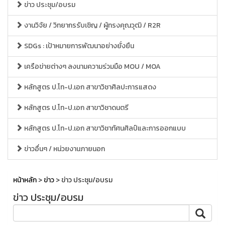
ข่าว ประชุม/อบรม
งานวิจัย / วิทยากรรับเชิญ / ผู้ทรงคุณวุฒิ / R2R
SDGs : เป้าหมายการพัฒนาอย่างยั่งยืน
เครือข่ายต่างๆ ลงนามความร่วมมือ MOU / MOA
หลักสูตร ป.โท-ป.เอก สาขาวิชาศิลปะการแสดง
หลักสูตร ป.โท-ป.เอก สาขาวิชาดนตรี
หลักสูตร ป.โท-ป.เอก สาขาวิชาทัศนศิลป์และการออกแบบ
ข่าวอื่นๆ / หน่วยงานภายนอก
หน้าหลัก
>
ข่าว
> ข่าว ประชุม/อบรม
ข่าว ประชุม/อบรม