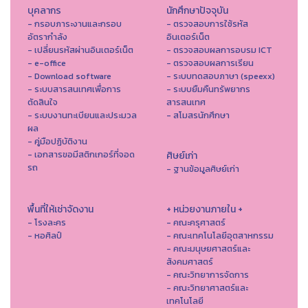
บุคลากร
นักศึกษาปัจจุบัน
- กรอบภาระงานและกรอบ
- ตรวจสอบการใช้รหัส
อัตรากำลัง
อินเตอร์เน็ต
- เปลี่ยนรหัสผ่านอินเตอร์เน็ต
- ตรวจสอบผลการอบรม ICT
- e-office
- ตรวจสอบผลการเรียน
- Download software
- ระบบทดสอบภาษา (speexx)
- ระบบสารสนเทศเพื่อการ
- ระบบยืมคืนทรัพยากร
ตัดสินใจ
สารสนเทศ
- ระบบงานทะเบียนและประมวล
- สโมสรนักศึกษา
ผล
- คู่มือปฏิบัติงาน
- เอกสารขอมีสติกเกอร์ที่จอด
ศิษย์เก่า
รถ
- ฐานข้อมูลศิษย์เก่า
พื้นที่ให้เช่าจัดงาน
+ หน่วยงานภายใน +
- โรงละคร
- คณะครุศาสตร์
- หอศิลป์
- คณะเทคโนโลยีอุตสาหกรรม
- คณะมนุษยศาสตร์และ
สังคมศาสตร์
- คณะวิทยาการจัดการ
- คณะวิทยาศาสตร์และ
เทคโนโลยี