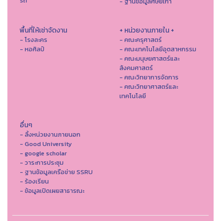
รถ
- ฐานข้อมูลศิษย์เก่า
พื้นที่ให้เช่าจัดงาน
+ หน่วยงานภายใน +
- โรงละคร
- คณะครุศาสตร์
- หอศิลป์
- คณะเทคโนโลยีอุตสาหกรรม
- คณะมนุษยศาสตร์และ
สังคมศาสตร์
- คณะวิทยาการจัดการ
- คณะวิทยาศาสตร์และ
เทคโนโลยี
อื่นๆ
- ลิ้งหน่วยงานภายนอก
- Good University
- google scholar
- วาระการประชุม
- ฐานข้อมูลเครือข่าย SSRU
- ร้องเรียน
- ข้อมูลเปิดเผยสาธารณะ