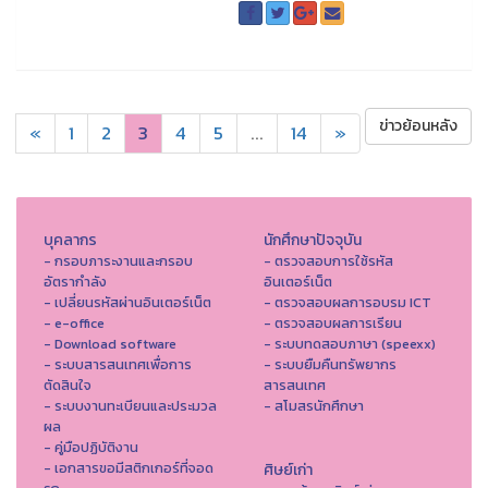
ข่าวย้อนหลัง
«
1
2
3
4
5
...
14
»
บุคลากร
นักศึกษาปัจจุบัน
- กรอบภาระงานและกรอบ
- ตรวจสอบการใช้รหัส
อัตรากำลัง
อินเตอร์เน็ต
- เปลี่ยนรหัสผ่านอินเตอร์เน็ต
- ตรวจสอบผลการอบรม ICT
- e-office
- ตรวจสอบผลการเรียน
- Download software
- ระบบทดสอบภาษา (speexx)
- ระบบสารสนเทศเพื่อการ
- ระบบยืมคืนทรัพยากร
ตัดสินใจ
สารสนเทศ
- ระบบงานทะเบียนและประมวล
- สโมสรนักศึกษา
ผล
- คู่มือปฏิบัติงาน
- เอกสารขอมีสติกเกอร์ที่จอด
ศิษย์เก่า