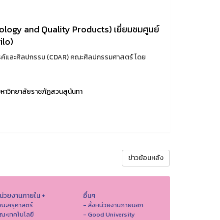
logy and Quality Products) เยี่ยมชมศูนย์
ilo)
สรรค์และศิลปกรรม (CDAR) คณะศิลปกรรมศาสตร์ โดย
หาวิทยาลัยราชภัฏสวนสุนันทา
ข่าวย้อนหลัง
หน่วยงานภายใน +
อื่นๆ
ณะครุศาสตร์
- ลิ้งหน่วยงานภายนอก
ณะเทคโนโลยี
- Good University