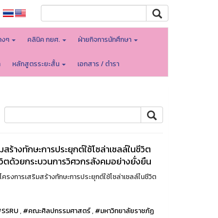
างๆ
คลินิค กยศ.
ฝ่ายกิจการนักศึกษา
า
หลักสูตรระยะสั้น
เอกสาร / ตำรา
ร้างทักษะการประยุกต์ใช้โซล่าเซลล์ในชีวิต
ีวิตด้วยกระบวนการวิศวกรสังคมอย่างยั่งยืน
โครงการเสริมสร้างทักษะการประยุกต์ใช้โซล่าเซลล์ในชีวิต
#SSRU
,
#คณะศิลปกรรมศาสตร์
,
#มหาวิทยาลัยราชภัฏ