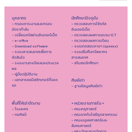
บุคลากร
นักศึกษาปัจจุบัน
- กรอบภาระงานและกรอบ
- ตรวจสอบการใช้รหัส
อัตรากำลัง
อินเตอร์เน็ต
- เปลี่ยนรหัสผ่านอินเตอร์เน็ต
- ตรวจสอบผลการอบรม ICT
- e-office
- ตรวจสอบผลการเรียน
- Download software
- ระบบทดสอบภาษา (speexx)
- ระบบสารสนเทศเพื่อการ
- ระบบยืมคืนทรัพยากร
ตัดสินใจ
สารสนเทศ
- ระบบงานทะเบียนและประมวล
- สโมสรนักศึกษา
ผล
- คู่มือปฏิบัติงาน
- เอกสารขอมีสติกเกอร์ที่จอด
ศิษย์เก่า
รถ
- ฐานข้อมูลศิษย์เก่า
พื้นที่ให้เช่าจัดงาน
+ หน่วยงานภายใน +
- โรงละคร
- คณะครุศาสตร์
- หอศิลป์
- คณะเทคโนโลยีอุตสาหกรรม
- คณะมนุษยศาสตร์และ
สังคมศาสตร์
- คณะวิทยาการจัดการ