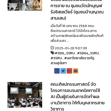
การขาย ณ ชุมชนวัดนักบุญฟ
รังซิสเซเวียร์ (ชุมชนบ้านญวณ
สามเสน)
เมื่อวันที่ 18 มกราคม 2568 คณะ
ศิลปกรรมศาสตร์ ได้จัดโครงการ
สร้างภาพลักษณ์และพัฒนาผลิตภัณฑ์
เพื่อส่งเสร ...
2025-01-28 11:07:39
#SDG_SSRU
,
#SDGs_SSRU
,
#SSRU
,
#มหาวิทยาลัยราชภัฏ
สวนสุนันทา
คณะศิลปกรรมศาสตร์ จัด
โครงการอบรมเทคนิคการใช้
AI เป็นผู้ช่วยในการจัดทำผล
งานวิชาการ ให้กับบุคลากรสาย
วิชาการ