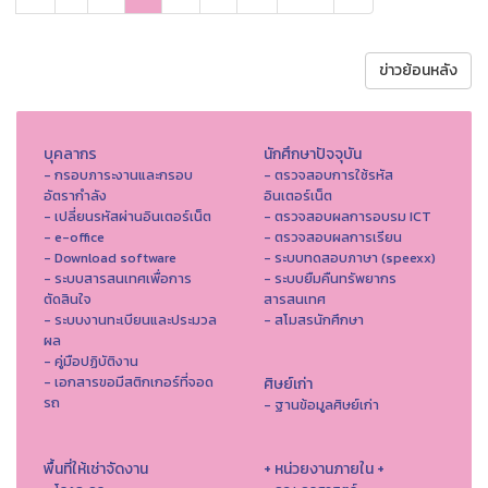
ข่าวย้อนหลัง
บุคลากร
นักศึกษาปัจจุบัน
- กรอบภาระงานและกรอบ
- ตรวจสอบการใช้รหัส
อัตรากำลัง
อินเตอร์เน็ต
- เปลี่ยนรหัสผ่านอินเตอร์เน็ต
- ตรวจสอบผลการอบรม ICT
- e-office
- ตรวจสอบผลการเรียน
- Download software
- ระบบทดสอบภาษา (speexx)
- ระบบสารสนเทศเพื่อการ
- ระบบยืมคืนทรัพยากร
ตัดสินใจ
สารสนเทศ
- ระบบงานทะเบียนและประมวล
- สโมสรนักศึกษา
ผล
- คู่มือปฏิบัติงาน
- เอกสารขอมีสติกเกอร์ที่จอด
ศิษย์เก่า
รถ
- ฐานข้อมูลศิษย์เก่า
พื้นที่ให้เช่าจัดงาน
+ หน่วยงานภายใน +