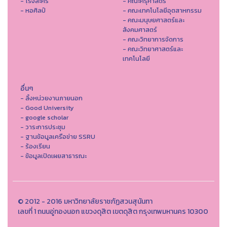
- โรงละคร
- คณะครุศาสตร์
- หอศิลป์
- คณะเทคโนโลยีอุตสาหกรรม
- คณะมนุษยศาสตร์และ
สังคมศาสตร์
- คณะวิทยาการจัดการ
- คณะวิทยาศาสตร์และ
เทคโนโลยี
อื่นๆ
- ลิ้งหน่วยงานภายนอก
- Good University
- google scholar
- วาระการประชุม
- ฐานข้อมูลเครือข่าย SSRU
- ร้องเรียน
- ข้อมูลเปิดเผยสาธารณะ
© 2012 - 2016 มหาวิทยาลัยราชภัฏสวนสุนันทา
เลขที่ 1 ถนนอู่ทองนอก แขวงดุสิต เขตดุสิต กรุงเทพมหานคร 10300