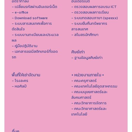
อัตรากำลัง
อินเตอร์เน็ต
- เปลี่ยนรหัสผ่านอินเตอร์เน็ต
- ตรวจสอบผลการอบรม ICT
- e-office
- ตรวจสอบผลการเรียน
- Download software
- ระบบทดสอบภาษา (speexx)
- ระบบสารสนเทศเพื่อการ
- ระบบยืมคืนทรัพยากร
ตัดสินใจ
สารสนเทศ
- ระบบงานทะเบียนและประมวล
- สโมสรนักศึกษา
ผล
- คู่มือปฏิบัติงาน
- เอกสารขอมีสติกเกอร์ที่จอด
ศิษย์เก่า
รถ
- ฐานข้อมูลศิษย์เก่า
พื้นที่ให้เช่าจัดงาน
+ หน่วยงานภายใน +
- โรงละคร
- คณะครุศาสตร์
- หอศิลป์
- คณะเทคโนโลยีอุตสาหกรรม
- คณะมนุษยศาสตร์และ
สังคมศาสตร์
- คณะวิทยาการจัดการ
- คณะวิทยาศาสตร์และ
เทคโนโลยี
อื่นๆ