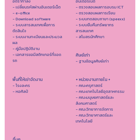
อัตรากำลัง
อินเตอร์เน็ต
- เปลี่ยนรหัสผ่านอินเตอร์เน็ต
- ตรวจสอบผลการอบรม ICT
- e-office
- ตรวจสอบผลการเรียน
- Download software
- ระบบทดสอบภาษา (speexx)
- ระบบสารสนเทศเพื่อการ
- ระบบยืมคืนทรัพยากร
ตัดสินใจ
สารสนเทศ
- ระบบงานทะเบียนและประมวล
- สโมสรนักศึกษา
ผล
- คู่มือปฏิบัติงาน
- เอกสารขอมีสติกเกอร์ที่จอด
ศิษย์เก่า
รถ
- ฐานข้อมูลศิษย์เก่า
พื้นที่ให้เช่าจัดงาน
+ หน่วยงานภายใน +
- โรงละคร
- คณะครุศาสตร์
- หอศิลป์
- คณะเทคโนโลยีอุตสาหกรรม
- คณะมนุษยศาสตร์และ
สังคมศาสตร์
- คณะวิทยาการจัดการ
- คณะวิทยาศาสตร์และ
เทคโนโลยี
อื่นๆ