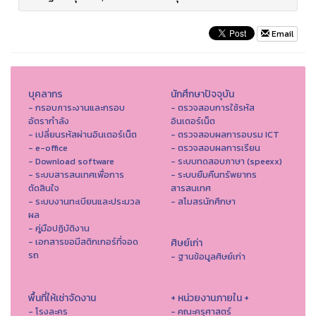
Email
บุคลากร
นักศึกษาปัจจุบัน
- กรอบภาระงานและกรอบ
- ตรวจสอบการใช้รหัส
อัตรากำลัง
อินเตอร์เน็ต
- เปลี่ยนรหัสผ่านอินเตอร์เน็ต
- ตรวจสอบผลการอบรม ICT
- e-office
- ตรวจสอบผลการเรียน
- Download software
- ระบบทดสอบภาษา (speexx)
- ระบบสารสนเทศเพื่อการ
- ระบบยืมคืนทรัพยากร
ตัดสินใจ
สารสนเทศ
- ระบบงานทะเบียนและประมวล
- สโมสรนักศึกษา
ผล
- คู่มือปฏิบัติงาน
- เอกสารขอมีสติกเกอร์ที่จอด
ศิษย์เก่า
รถ
- ฐานข้อมูลศิษย์เก่า
พื้นที่ให้เช่าจัดงาน
+ หน่วยงานภายใน +
- โรงละคร
- คณะครุศาสตร์