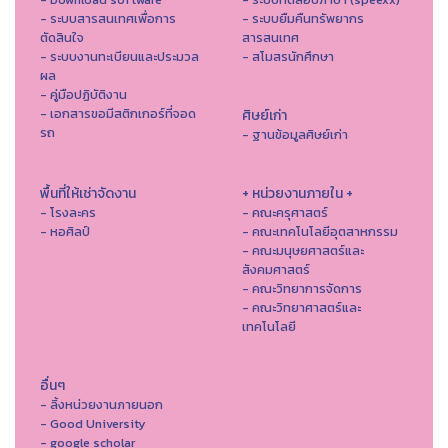
- ระบบสารสนเทศเพื่อการ
- ระบบยืมคืนทรัพยากร
ตัดสินใจ
สารสนเทศ
- ระบบงานทะเบียนและประมวล
- สโมสรนักศึกษา
ผล
- คู่มือปฏิบัติงาน
- เอกสารขอมีสติกเกอร์ที่จอด
ศิษย์เก่า
รถ
- ฐานข้อมูลศิษย์เก่า
พื้นที่ให้เช่าจัดงาน
+ หน่วยงานภายใน +
- โรงละคร
- คณะครุศาสตร์
- หอศิลป์
- คณะเทคโนโลยีอุตสาหกรรม
- คณะมนุษยศาสตร์และ
สังคมศาสตร์
- คณะวิทยาการจัดการ
- คณะวิทยาศาสตร์และ
เทคโนโลยี
อื่นๆ
- ลิ้งหน่วยงานภายนอก
- Good University
- google scholar