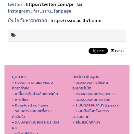
twitter :
https://twitter.com/pr_far
instagram :
far_ssru_fanpage
เว็บไซต์มหาวิทยาลัย :
https://ssru.ac.th/home
Email
บุคลากร
นักศึกษาปัจจุบัน
- กรอบภาระงานและกรอบ
- ตรวจสอบการใช้รหัส
อัตรากำลัง
อินเตอร์เน็ต
- เปลี่ยนรหัสผ่านอินเตอร์เน็ต
- ตรวจสอบผลการอบรม ICT
- e-office
- ตรวจสอบผลการเรียน
- Download software
- ระบบทดสอบภาษา (speexx)
- ระบบสารสนเทศเพื่อการ
- ระบบยืมคืนทรัพยากร
ตัดสินใจ
สารสนเทศ
- ระบบงานทะเบียนและประมวล
- สโมสรนักศึกษา
ผล
- คู่มือปฏิบัติงาน