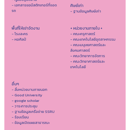
- เอกสารขอมีสติกเกอร์ที่จอด
ศิษย์เก่า
รถ
- ฐานข้อมูลศิษย์เก่า
พื้นที่ให้เช่าจัดงาน
+ หน่วยงานภายใน +
- โรงละคร
- คณะครุศาสตร์
- หอศิลป์
- คณะเทคโนโลยีอุตสาหกรรม
- คณะมนุษยศาสตร์และ
สังคมศาสตร์
- คณะวิทยาการจัดการ
- คณะวิทยาศาสตร์และ
เทคโนโลยี
อื่นๆ
- ลิ้งหน่วยงานภายนอก
- Good University
- google scholar
- วาระการประชุม
- ฐานข้อมูลเครือข่าย SSRU
- ร้องเรียน
- ข้อมูลเปิดเผยสาธารณะ