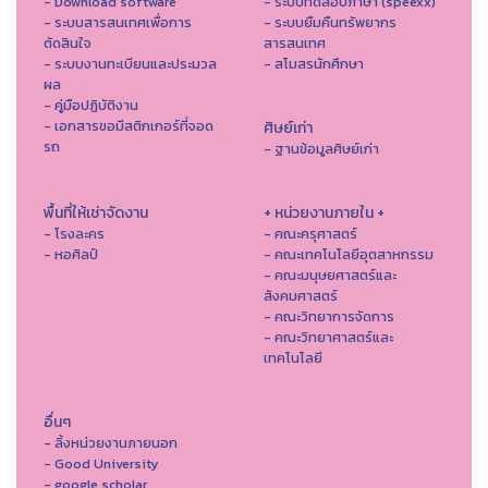
- Download software
- ระบบทดสอบภาษา (speexx)
- ระบบสารสนเทศเพื่อการ
- ระบบยืมคืนทรัพยากร
ตัดสินใจ
สารสนเทศ
- ระบบงานทะเบียนและประมวล
- สโมสรนักศึกษา
ผล
- คู่มือปฏิบัติงาน
- เอกสารขอมีสติกเกอร์ที่จอด
ศิษย์เก่า
รถ
- ฐานข้อมูลศิษย์เก่า
พื้นที่ให้เช่าจัดงาน
+ หน่วยงานภายใน +
- โรงละคร
- คณะครุศาสตร์
- หอศิลป์
- คณะเทคโนโลยีอุตสาหกรรม
- คณะมนุษยศาสตร์และ
สังคมศาสตร์
- คณะวิทยาการจัดการ
- คณะวิทยาศาสตร์และ
เทคโนโลยี
อื่นๆ
- ลิ้งหน่วยงานภายนอก
- Good University
- google scholar