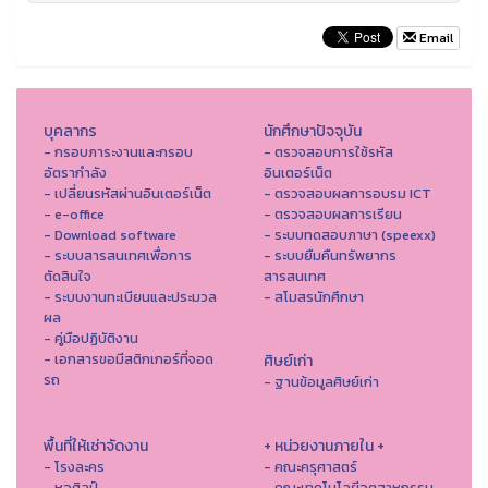
Email
บุคลากร
นักศึกษาปัจจุบัน
- กรอบภาระงานและกรอบ
- ตรวจสอบการใช้รหัส
อัตรากำลัง
อินเตอร์เน็ต
- เปลี่ยนรหัสผ่านอินเตอร์เน็ต
- ตรวจสอบผลการอบรม ICT
- e-office
- ตรวจสอบผลการเรียน
- Download software
- ระบบทดสอบภาษา (speexx)
- ระบบสารสนเทศเพื่อการ
- ระบบยืมคืนทรัพยากร
ตัดสินใจ
สารสนเทศ
- ระบบงานทะเบียนและประมวล
- สโมสรนักศึกษา
ผล
- คู่มือปฏิบัติงาน
- เอกสารขอมีสติกเกอร์ที่จอด
ศิษย์เก่า
รถ
- ฐานข้อมูลศิษย์เก่า
พื้นที่ให้เช่าจัดงาน
+ หน่วยงานภายใน +
- โรงละคร
- คณะครุศาสตร์
- หอศิลป์
- คณะเทคโนโลยีอุตสาหกรรม