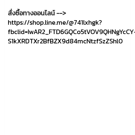
สั่งซื้อทางออนไลน์ -->
https://shop.line.me/@741lxhgk?
fbclid=IwAR2_FTD6GQCo5tVOV9QHNgYcCY
S1kXRDTXr2BfBZX9d84mcNtzfSzZShl0