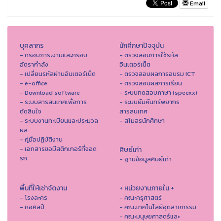
Email
บุคลากร
นักศึกษาปัจจุบัน
- กรอบภาระงานและกรอบ
- ตรวจสอบการใช้รหัส
อัตรากำลัง
อินเตอร์เน็ต
- เปลี่ยนรหัสผ่านอินเตอร์เน็ต
- ตรวจสอบผลการอบรม ICT
- e-office
- ตรวจสอบผลการเรียน
- Download software
- ระบบทดสอบภาษา (speexx)
- ระบบสารสนเทศเพื่อการ
- ระบบยืมคืนทรัพยากร
ตัดสินใจ
สารสนเทศ
- ระบบงานทะเบียนและประมวล
- สโมสรนักศึกษา
ผล
- คู่มือปฏิบัติงาน
- เอกสารขอมีสติกเกอร์ที่จอด
ศิษย์เก่า
รถ
- ฐานข้อมูลศิษย์เก่า
พื้นที่ให้เช่าจัดงาน
+ หน่วยงานภายใน +
- โรงละคร
- คณะครุศาสตร์
- หอศิลป์
- คณะเทคโนโลยีอุตสาหกรรม
- คณะมนุษยศาสตร์และ