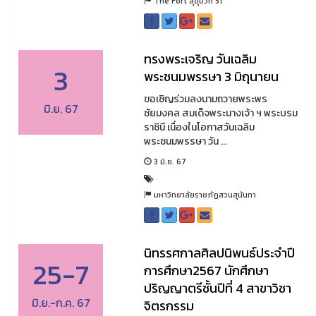
The Fort สุขุมวิท 51
ทรงพระเจริญ วันเฉลิม
3
พระชนมพรรษา 3 มิถุนายน
ขอเชิญร่วมลงนามถวายพระพร
มิ.ย. 67
ชัยมงคล สมเด็จพระนางเจ้า ฯ พระบรม
ราชินี เนื่องในโอกาสวันเฉลิม
พระชนมพรรษา วัน ...
3 มิ.ย. 67
มหาวิทยาลัยราชภัฏสวนสุนันทา
นิทรรศกาลศิลปนิพนธ์ประจำปี
25-7
การศึกษา2567 นักศึกษา
ปริญญาตรีชั้นปีที่ 4 สาขาวิชา
มิ.ย.-ก.ค. 67
จิตรกรรม