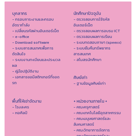
บุคลากร
นักศึกษาปัจจุบัน
- กรอบภาระงานและกรอบ
- ตรวจสอบการใช้รหัส
อัตรากำลัง
อินเตอร์เน็ต
- เปลี่ยนรหัสผ่านอินเตอร์เน็ต
- ตรวจสอบผลการอบรม ICT
- e-office
- ตรวจสอบผลการเรียน
- Download software
- ระบบทดสอบภาษา (speexx)
- ระบบสารสนเทศเพื่อการ
- ระบบยืมคืนทรัพยากร
ตัดสินใจ
สารสนเทศ
- ระบบงานทะเบียนและประมวล
- สโมสรนักศึกษา
ผล
- คู่มือปฏิบัติงาน
- เอกสารขอมีสติกเกอร์ที่จอด
ศิษย์เก่า
รถ
- ฐานข้อมูลศิษย์เก่า
พื้นที่ให้เช่าจัดงาน
+ หน่วยงานภายใน +
- โรงละคร
- คณะครุศาสตร์
- หอศิลป์
- คณะเทคโนโลยีอุตสาหกรรม
- คณะมนุษยศาสตร์และ
สังคมศาสตร์
- คณะวิทยาการจัดการ
- คณะวิทยาศาสตร์และ