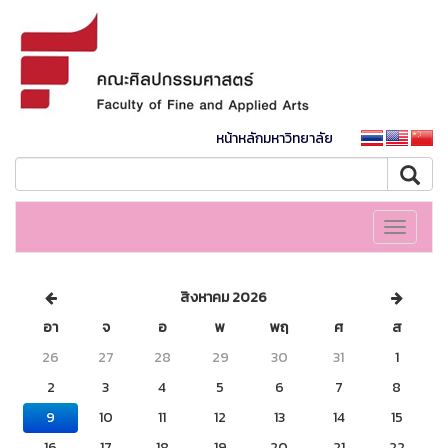
หน้าหลักมหาวิทยาลัย
Toggle
navigati
สิงหาคม 2026
อา
จ
อ
พ
พฤ
ศ
ส
26
27
28
29
30
31
1
2
3
4
5
6
7
8
9
10
11
12
13
14
15
16
17
18
19
20
21
22