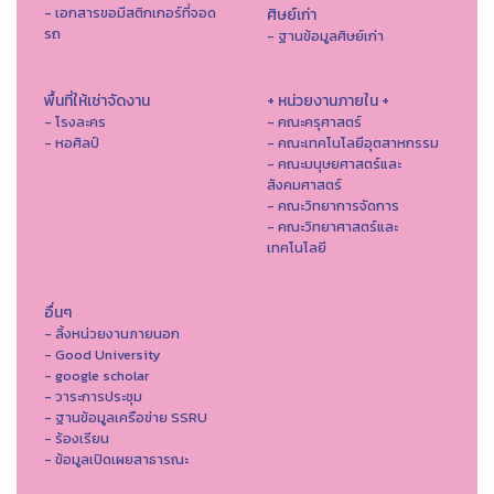
- เอกสารขอมีสติกเกอร์ที่จอด
ศิษย์เก่า
รถ
- ฐานข้อมูลศิษย์เก่า
พื้นที่ให้เช่าจัดงาน
+ หน่วยงานภายใน +
- โรงละคร
- คณะครุศาสตร์
- หอศิลป์
- คณะเทคโนโลยีอุตสาหกรรม
- คณะมนุษยศาสตร์และ
สังคมศาสตร์
- คณะวิทยาการจัดการ
- คณะวิทยาศาสตร์และ
เทคโนโลยี
อื่นๆ
- ลิ้งหน่วยงานภายนอก
- Good University
- google scholar
- วาระการประชุม
- ฐานข้อมูลเครือข่าย SSRU
- ร้องเรียน
- ข้อมูลเปิดเผยสาธารณะ