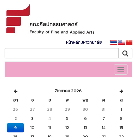
หน้าหลักมหาวิทยาลัย
Toggle
navigati
สิงหาคม 2026
อา
จ
อ
พ
พฤ
ศ
ส
26
27
28
29
30
31
1
2
3
4
5
6
7
8
9
10
11
12
13
14
15
16
17
18
19
20
21
22