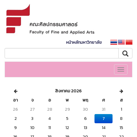
หน้าหลักมหาวิทยาลัย
Toggle
navigati
สิงหาคม 2026
อา
จ
อ
พ
พฤ
ศ
ส
26
27
28
29
30
31
1
2
3
4
5
6
7
8
9
10
11
12
13
14
15
16
17
18
19
20
21
22