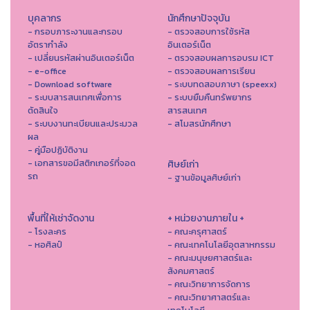
บุคลากร
นักศึกษาปัจจุบัน
- กรอบภาระงานและกรอบ
- ตรวจสอบการใช้รหัส
อัตรากำลัง
อินเตอร์เน็ต
- เปลี่ยนรหัสผ่านอินเตอร์เน็ต
- ตรวจสอบผลการอบรม ICT
- e-office
- ตรวจสอบผลการเรียน
- Download software
- ระบบทดสอบภาษา (speexx)
- ระบบสารสนเทศเพื่อการ
- ระบบยืมคืนทรัพยากร
ตัดสินใจ
สารสนเทศ
- ระบบงานทะเบียนและประมวล
- สโมสรนักศึกษา
ผล
- คู่มือปฏิบัติงาน
- เอกสารขอมีสติกเกอร์ที่จอด
ศิษย์เก่า
รถ
- ฐานข้อมูลศิษย์เก่า
พื้นที่ให้เช่าจัดงาน
+ หน่วยงานภายใน +
- โรงละคร
- คณะครุศาสตร์
- หอศิลป์
- คณะเทคโนโลยีอุตสาหกรรม
- คณะมนุษยศาสตร์และ
สังคมศาสตร์
- คณะวิทยาการจัดการ
- คณะวิทยาศาสตร์และ