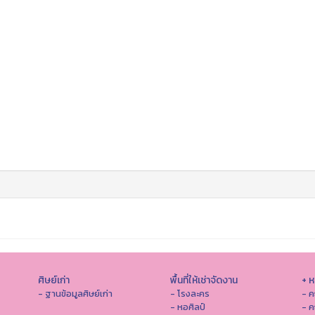
ศิษย์เก่า
พื้นที่ให้เช่าจัดงาน
+ 
- ฐานข้อมูลศิษย์เก่า
- โรงละคร
- ค
- หอศิลป์
- ค