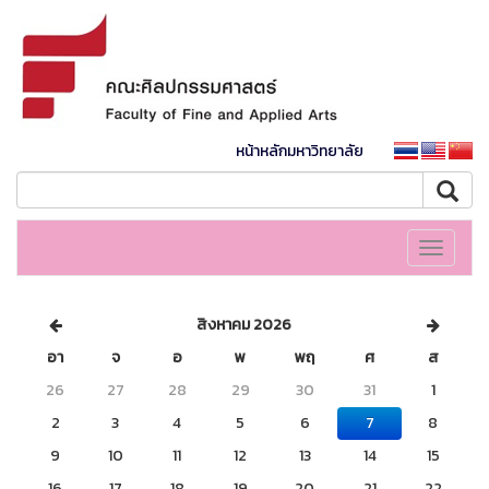
หน้าหลักมหาวิทยาลัย
Toggle
navigati
สิงหาคม 2026
อา
จ
อ
พ
พฤ
ศ
ส
26
27
28
29
30
31
1
2
3
4
5
6
7
8
9
10
11
12
13
14
15
16
17
18
19
20
21
22