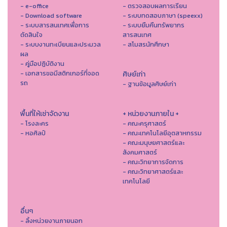
- e-office
- ตรวจสอบผลการเรียน
- Download software
- ระบบทดสอบภาษา (speexx)
- ระบบสารสนเทศเพื่อการ
- ระบบยืมคืนทรัพยากร
ตัดสินใจ
สารสนเทศ
- ระบบงานทะเบียนและประมวล
- สโมสรนักศึกษา
ผล
- คู่มือปฏิบัติงาน
- เอกสารขอมีสติกเกอร์ที่จอด
ศิษย์เก่า
รถ
- ฐานข้อมูลศิษย์เก่า
พื้นที่ให้เช่าจัดงาน
+ หน่วยงานภายใน +
- โรงละคร
- คณะครุศาสตร์
- หอศิลป์
- คณะเทคโนโลยีอุตสาหกรรม
- คณะมนุษยศาสตร์และ
สังคมศาสตร์
- คณะวิทยาการจัดการ
- คณะวิทยาศาสตร์และ
เทคโนโลยี
อื่นๆ
- ลิ้งหน่วยงานภายนอก