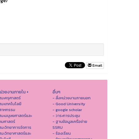
age/
Email
หน่วยงานภายใน +
อื่นๆ
ณะครุศาสตร์
- ลิ้งหน่วยงานภายนอก
ณะเทคโนโลยี
- Good University
ตสาหกรรม
- google scholar
คณะมนุษยศาสตร์และ
- วาระการประชุม
คมศาสตร์
- ฐานข้อมูลเครือข่าย
ณะวิทยาการจัดการ
SSRU
ณะวิทยาศาสตร์และ
- ร้องเรียน