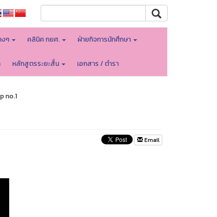
างๆ
คลินิค กยศ.
ฝ่ายกิจการนักศึกษา
า
หลักสูตรระยะสั้น
เอกสาร / ตำรา
 no.1
Email