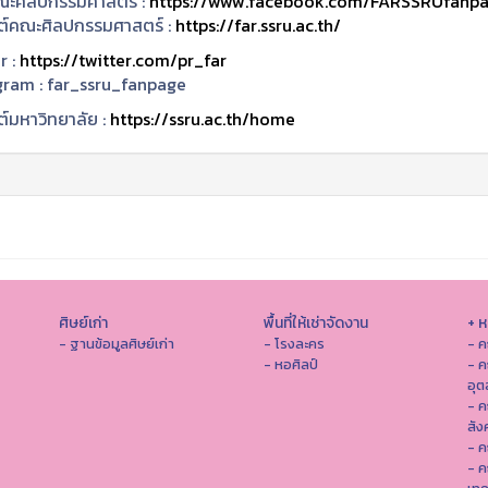
ะศิลปกรรมศาสตร์ :
https://www.facebook.com/FARSSRUfanp
ซต์คณะศิลปกรรมศาสตร์ :
https://far.ssru.ac.th/
r :
https://twitter.com/pr_far
gram :
far_ssru_fanpage
ต์มหาวิทยาลัย :
https://ssru.ac.th/home
ศิษย์เก่า
พื้นที่ให้เช่าจัดงาน
+ 
- ฐานข้อมูลศิษย์เก่า
- โรงละคร
- ค
- หอศิลป์
- ค
อุ
- 
สัง
- ค
- ค