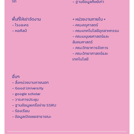
รถ
- ฐานข้อมูลศิษย์เก่า
พื้นที่ให้เช่าจัดงาน
+ หน่วยงานภายใน +
- โรงละคร
- คณะครุศาสตร์
- หอศิลป์
- คณะเทคโนโลยีอุตสาหกรรม
- คณะมนุษยศาสตร์และ
สังคมศาสตร์
- คณะวิทยาการจัดการ
- คณะวิทยาศาสตร์และ
เทคโนโลยี
อื่นๆ
- ลิ้งหน่วยงานภายนอก
- Good University
- google scholar
- วาระการประชุม
- ฐานข้อมูลเครือข่าย SSRU
- ร้องเรียน
- ข้อมูลเปิดเผยสาธารณะ