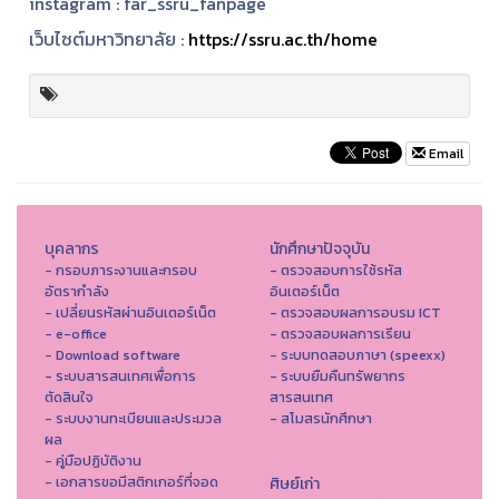
instagram :
far_ssru_fanpage
เว็บไซต์มหาวิทยาลัย :
https://ssru.ac.th/home
Email
บุคลากร
นักศึกษาปัจจุบัน
- กรอบภาระงานและกรอบ
- ตรวจสอบการใช้รหัส
อัตรากำลัง
อินเตอร์เน็ต
- เปลี่ยนรหัสผ่านอินเตอร์เน็ต
- ตรวจสอบผลการอบรม ICT
- e-office
- ตรวจสอบผลการเรียน
- Download software
- ระบบทดสอบภาษา (speexx)
- ระบบสารสนเทศเพื่อการ
- ระบบยืมคืนทรัพยากร
ตัดสินใจ
สารสนเทศ
- ระบบงานทะเบียนและประมวล
- สโมสรนักศึกษา
ผล
- คู่มือปฏิบัติงาน
- เอกสารขอมีสติกเกอร์ที่จอด
ศิษย์เก่า