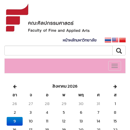
หน้าหลักมหาวิทยาลัย
Toggle
navigati
สิงหาคม 2026
อา
จ
อ
พ
พฤ
ศ
ส
26
27
28
29
30
31
1
2
3
4
5
6
7
8
9
10
11
12
13
14
15
16
17
18
19
20
21
22