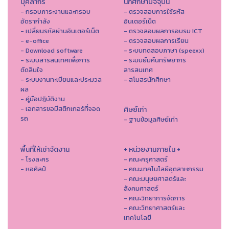
บุคลากร
นักศึกษาปัจจุบัน
- กรอบภาระงานและกรอบ
- ตรวจสอบการใช้รหัส
อัตรากำลัง
อินเตอร์เน็ต
- เปลี่ยนรหัสผ่านอินเตอร์เน็ต
- ตรวจสอบผลการอบรม ICT
- e-office
- ตรวจสอบผลการเรียน
- Download software
- ระบบทดสอบภาษา (speexx)
- ระบบสารสนเทศเพื่อการ
- ระบบยืมคืนทรัพยากร
ตัดสินใจ
สารสนเทศ
- ระบบงานทะเบียนและประมวล
- สโมสรนักศึกษา
ผล
- คู่มือปฏิบัติงาน
- เอกสารขอมีสติกเกอร์ที่จอด
ศิษย์เก่า
รถ
- ฐานข้อมูลศิษย์เก่า
พื้นที่ให้เช่าจัดงาน
+ หน่วยงานภายใน +
- โรงละคร
- คณะครุศาสตร์
- หอศิลป์
- คณะเทคโนโลยีอุตสาหกรรม
- คณะมนุษยศาสตร์และ
สังคมศาสตร์
- คณะวิทยาการจัดการ
- คณะวิทยาศาสตร์และ
เทคโนโลยี