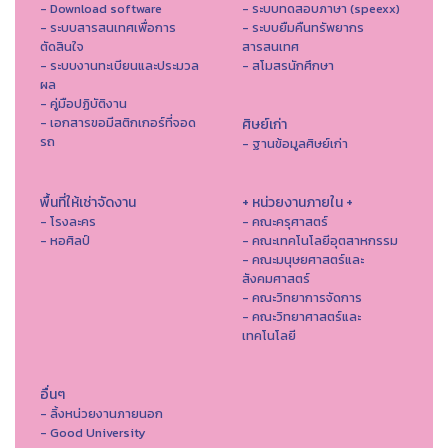
- Download software
- ระบบทดสอบภาษา (speexx)
- ระบบสารสนเทศเพื่อการ
- ระบบยืมคืนทรัพยากร
ตัดสินใจ
สารสนเทศ
- ระบบงานทะเบียนและประมวล
- สโมสรนักศึกษา
ผล
- คู่มือปฏิบัติงาน
- เอกสารขอมีสติกเกอร์ที่จอด
ศิษย์เก่า
รถ
- ฐานข้อมูลศิษย์เก่า
พื้นที่ให้เช่าจัดงาน
+ หน่วยงานภายใน +
- โรงละคร
- คณะครุศาสตร์
- หอศิลป์
- คณะเทคโนโลยีอุตสาหกรรม
- คณะมนุษยศาสตร์และ
สังคมศาสตร์
- คณะวิทยาการจัดการ
- คณะวิทยาศาสตร์และ
เทคโนโลยี
อื่นๆ
- ลิ้งหน่วยงานภายนอก
- Good University