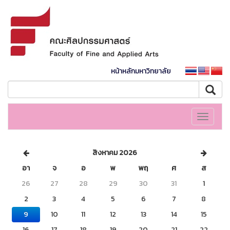
หน้าหลักมหาวิทยาลัย
Toggle
navigati
สิงหาคม 2026
อา
จ
อ
พ
พฤ
ศ
ส
26
27
28
29
30
31
1
2
3
4
5
6
7
8
9
10
11
12
13
14
15
16
17
18
19
20
21
22