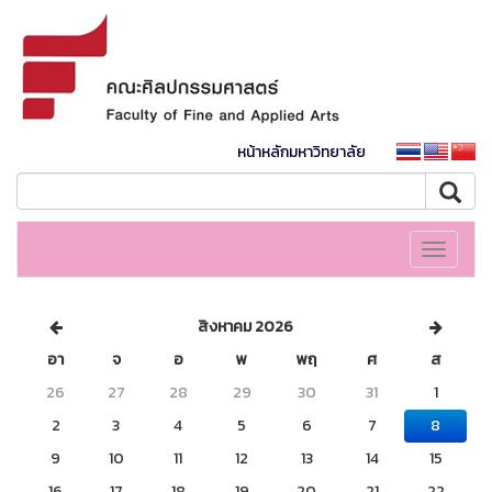
หน้าหลักมหาวิทยาลัย
Toggle
navigati
สิงหาคม 2026
อา
จ
อ
พ
พฤ
ศ
ส
26
27
28
29
30
31
1
2
3
4
5
6
7
8
9
10
11
12
13
14
15
16
17
18
19
20
21
22