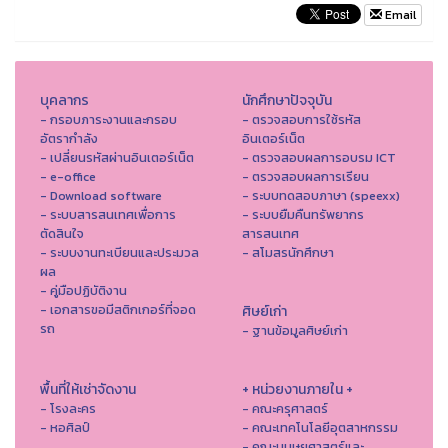
Email
บุคลากร
นักศึกษาปัจจุบัน
- กรอบภาระงานและกรอบ
- ตรวจสอบการใช้รหัส
อัตรากำลัง
อินเตอร์เน็ต
- เปลี่ยนรหัสผ่านอินเตอร์เน็ต
- ตรวจสอบผลการอบรม ICT
- e-office
- ตรวจสอบผลการเรียน
- Download software
- ระบบทดสอบภาษา (speexx)
- ระบบสารสนเทศเพื่อการ
- ระบบยืมคืนทรัพยากร
ตัดสินใจ
สารสนเทศ
- ระบบงานทะเบียนและประมวล
- สโมสรนักศึกษา
ผล
- คู่มือปฏิบัติงาน
- เอกสารขอมีสติกเกอร์ที่จอด
ศิษย์เก่า
รถ
- ฐานข้อมูลศิษย์เก่า
พื้นที่ให้เช่าจัดงาน
+ หน่วยงานภายใน +
- โรงละคร
- คณะครุศาสตร์
- หอศิลป์
- คณะเทคโนโลยีอุตสาหกรรม
- คณะมนุษยศาสตร์และ