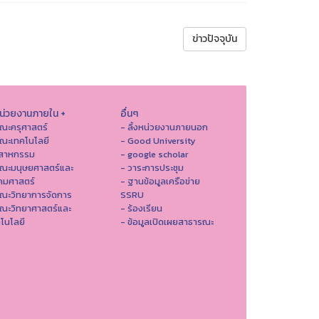
ข่าวปัจจุบัน
หน่วยงานภายใน +
อื่นๆ
ณะครุศาสตร์
- ลิ้งหน่วยงานภายนอก
ณะเทคโนโลยี
- Good University
ตสาหกรรม
- google scholar
คณะมนุษยศาสตร์และ
- วาระการประชุม
คมศาสตร์
- ฐานข้อมูลเครือข่าย
ณะวิทยาการจัดการ
SSRU
ณะวิทยาศาสตร์และ
- ร้องเรียน
โนโลยี
- ข้อมูลเปิดเผยสาธารณะ