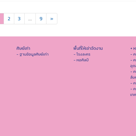
2
3
...
9
»
ศิษย์เก่า
พื้นที่ให้เช่าจัดงาน
+ 
- ฐานข้อมูลศิษย์เก่า
- โรงละคร
- ค
- หอศิลป์
- ค
อุ
- 
สัง
- ค
- ค
เทค