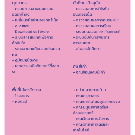
บุคลากร
นักศึกษาปัจจุบัน
- กรอบภาระงานและกรอบ
- ตรวจสอบการใช้รหัส
อัตรากำลัง
อินเตอร์เน็ต
- เปลี่ยนรหัสผ่านอินเตอร์เน็ต
- ตรวจสอบผลการอบรม ICT
- e-office
- ตรวจสอบผลการเรียน
- Download software
- ระบบทดสอบภาษา (speexx)
- ระบบสารสนเทศเพื่อการ
- ระบบยืมคืนทรัพยากร
ตัดสินใจ
สารสนเทศ
- ระบบงานทะเบียนและประมวล
- สโมสรนักศึกษา
ผล
- คู่มือปฏิบัติงาน
- เอกสารขอมีสติกเกอร์ที่จอด
ศิษย์เก่า
รถ
- ฐานข้อมูลศิษย์เก่า
พื้นที่ให้เช่าจัดงาน
+ หน่วยงานภายใน +
- โรงละคร
- คณะครุศาสตร์
- หอศิลป์
- คณะเทคโนโลยีอุตสาหกรรม
- คณะมนุษยศาสตร์และ
สังคมศาสตร์
- คณะวิทยาการจัดการ
- คณะวิทยาศาสตร์และ
เทคโนโลยี