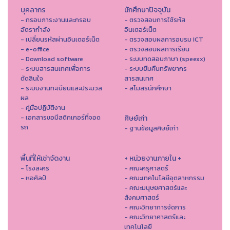
บุคลากร
นักศึกษาปัจจุบัน
- กรอบภาระงานและกรอบ
- ตรวจสอบการใช้รหัส
อัตรากำลัง
อินเตอร์เน็ต
- เปลี่ยนรหัสผ่านอินเตอร์เน็ต
- ตรวจสอบผลการอบรม ICT
- e-office
- ตรวจสอบผลการเรียน
- Download software
- ระบบทดสอบภาษา (speexx)
- ระบบสารสนเทศเพื่อการ
- ระบบยืมคืนทรัพยากร
ตัดสินใจ
สารสนเทศ
- ระบบงานทะเบียนและประมวล
- สโมสรนักศึกษา
ผล
- คู่มือปฏิบัติงาน
- เอกสารขอมีสติกเกอร์ที่จอด
ศิษย์เก่า
รถ
- ฐานข้อมูลศิษย์เก่า
พื้นที่ให้เช่าจัดงาน
+ หน่วยงานภายใน +
- โรงละคร
- คณะครุศาสตร์
- หอศิลป์
- คณะเทคโนโลยีอุตสาหกรรม
- คณะมนุษยศาสตร์และ
สังคมศาสตร์
- คณะวิทยาการจัดการ
- คณะวิทยาศาสตร์และ
เทคโนโลยี