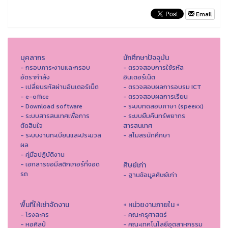
Email
บุคลากร
นักศึกษาปัจจุบัน
- กรอบภาระงานและกรอบ
- ตรวจสอบการใช้รหัส
อัตรากำลัง
อินเตอร์เน็ต
- เปลี่ยนรหัสผ่านอินเตอร์เน็ต
- ตรวจสอบผลการอบรม ICT
- e-office
- ตรวจสอบผลการเรียน
- Download software
- ระบบทดสอบภาษา (speexx)
- ระบบสารสนเทศเพื่อการ
- ระบบยืมคืนทรัพยากร
ตัดสินใจ
สารสนเทศ
- ระบบงานทะเบียนและประมวล
- สโมสรนักศึกษา
ผล
- คู่มือปฏิบัติงาน
- เอกสารขอมีสติกเกอร์ที่จอด
ศิษย์เก่า
รถ
- ฐานข้อมูลศิษย์เก่า
พื้นที่ให้เช่าจัดงาน
+ หน่วยงานภายใน +
- โรงละคร
- คณะครุศาสตร์
- หอศิลป์
- คณะเทคโนโลยีอุตสาหกรรม