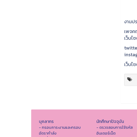
งานปร
เพจคณ
เว็บไ
twitte
insta
เว็บไซ
บุคลากร
นักศึกษาปัจจุบัน
- กรอบภาระงานและกรอบ
- ตรวจสอบการใช้รหัส
อัตรากำลัง
อินเตอร์เน็ต