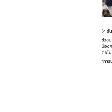
(4 ธั
ช่วงบ
น้องๆ
ต่อไ
“การป