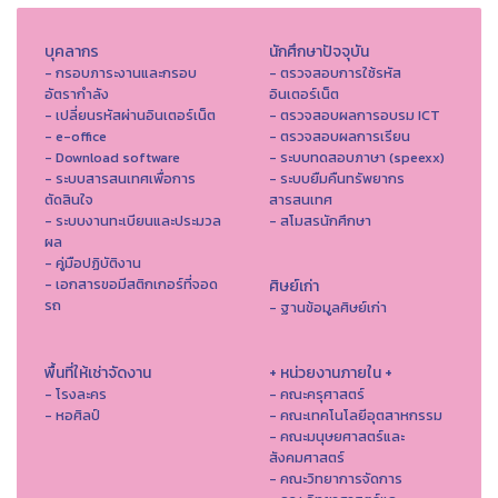
บุคลากร
นักศึกษาปัจจุบัน
- กรอบภาระงานและกรอบ
- ตรวจสอบการใช้รหัส
อัตรากำลัง
อินเตอร์เน็ต
- เปลี่ยนรหัสผ่านอินเตอร์เน็ต
- ตรวจสอบผลการอบรม ICT
- e-office
- ตรวจสอบผลการเรียน
- Download software
- ระบบทดสอบภาษา (speexx)
- ระบบสารสนเทศเพื่อการ
- ระบบยืมคืนทรัพยากร
ตัดสินใจ
สารสนเทศ
- ระบบงานทะเบียนและประมวล
- สโมสรนักศึกษา
ผล
- คู่มือปฏิบัติงาน
- เอกสารขอมีสติกเกอร์ที่จอด
ศิษย์เก่า
รถ
- ฐานข้อมูลศิษย์เก่า
พื้นที่ให้เช่าจัดงาน
+ หน่วยงานภายใน +
- โรงละคร
- คณะครุศาสตร์
- หอศิลป์
- คณะเทคโนโลยีอุตสาหกรรม
- คณะมนุษยศาสตร์และ
สังคมศาสตร์
- คณะวิทยาการจัดการ