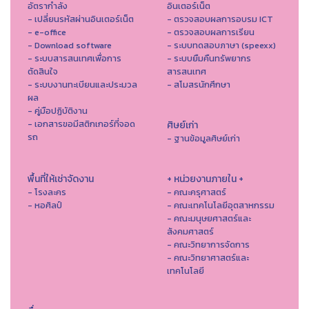
อัตรากำลัง
อินเตอร์เน็ต
- เปลี่ยนรหัสผ่านอินเตอร์เน็ต
- ตรวจสอบผลการอบรม ICT
- e-office
- ตรวจสอบผลการเรียน
- Download software
- ระบบทดสอบภาษา (speexx)
- ระบบสารสนเทศเพื่อการ
- ระบบยืมคืนทรัพยากร
ตัดสินใจ
สารสนเทศ
- ระบบงานทะเบียนและประมวล
- สโมสรนักศึกษา
ผล
- คู่มือปฏิบัติงาน
- เอกสารขอมีสติกเกอร์ที่จอด
ศิษย์เก่า
รถ
- ฐานข้อมูลศิษย์เก่า
พื้นที่ให้เช่าจัดงาน
+ หน่วยงานภายใน +
- โรงละคร
- คณะครุศาสตร์
- หอศิลป์
- คณะเทคโนโลยีอุตสาหกรรม
- คณะมนุษยศาสตร์และ
สังคมศาสตร์
- คณะวิทยาการจัดการ
- คณะวิทยาศาสตร์และ
เทคโนโลยี