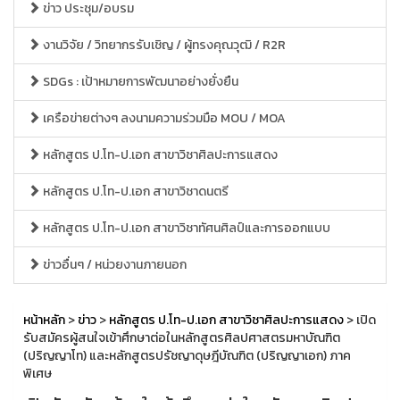
ข่าว ประชุม/อบรม
งานวิจัย / วิทยากรรับเชิญ / ผู้ทรงคุณวุฒิ / R2R
SDGs : เป้าหมายการพัฒนาอย่างยั่งยืน
เครือข่ายต่างๆ ลงนามความร่วมมือ MOU / MOA
หลักสูตร ป.โท-ป.เอก สาขาวิชาศิลปะการแสดง
หลักสูตร ป.โท-ป.เอก สาขาวิชาดนตรี
หลักสูตร ป.โท-ป.เอก สาขาวิชาทัศนศิลป์และการออกแบบ
ข่าวอื่นๆ / หน่วยงานภายนอก
หน้าหลัก
>
ข่าว
>
หลักสูตร ป.โท-ป.เอก สาขาวิชาศิลปะการแสดง
> เปิด
รับสมัครผู้สนใจเข้าศึกษาต่อในหลักสูตรศิลปศาสตรมหาบัณฑิต
(ปริญญาโท) และหลักสูตรปรัชญาดุษฎีบัณฑิต (ปริญญาเอก) ภาค
พิเศษ