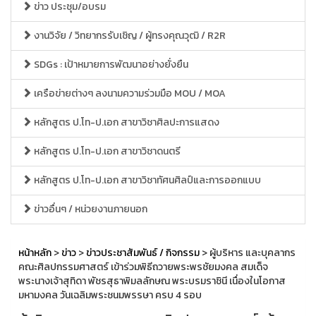
ข่าว ประชุม/อบรม
งานวิจัย / วิทยากรรับเชิญ / ผู้ทรงคุณวุฒิ / R2R
SDGs : เป้าหมายการพัฒนาอย่างยั่งยืน
เครือข่ายต่างๆ ลงนามความร่วมมือ MOU / MOA
หลักสูตร ป.โท-ป.เอก สาขาวิชาศิลปะการแสดง
หลักสูตร ป.โท-ป.เอก สาขาวิชาดนตรี
หลักสูตร ป.โท-ป.เอก สาขาวิชาทัศนศิลป์และการออกแบบ
ข่าวอื่นๆ / หน่วยงานภายนอก
หน้าหลัก
>
ข่าว
>
ข่าวประชาสัมพันธ์ / กิจกรรม
> ผู้บริหาร และบุคลากร
คณะศิลปกรรมศาสตร์ เข้าร่วมพิธีถวายพระพรชัยมงคล สมเด็จ
พระนางเจ้าสุทิดา พัชรสุธาพิมลลักษณ พระบรมราชินี เนื่องในโอกาส
มหามงคล วันเฉลิมพระชนมพรรษา ครบ 4 รอบ