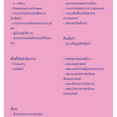
- e-office
- ตรวจสอบผลการเรียน
- Download software
- ระบบทดสอบภาษา (speexx)
- ระบบสารสนเทศเพื่อการ
- ระบบยืมคืนทรัพยากร
ตัดสินใจ
สารสนเทศ
- ระบบงานทะเบียนและประมวล
- สโมสรนักศึกษา
ผล
- คู่มือปฏิบัติงาน
- เอกสารขอมีสติกเกอร์ที่จอด
ศิษย์เก่า
รถ
- ฐานข้อมูลศิษย์เก่า
พื้นที่ให้เช่าจัดงาน
+ หน่วยงานภายใน +
- โรงละคร
- คณะครุศาสตร์
- หอศิลป์
- คณะเทคโนโลยีอุตสาหกรรม
- คณะมนุษยศาสตร์และ
สังคมศาสตร์
- คณะวิทยาการจัดการ
- คณะวิทยาศาสตร์และ
เทคโนโลยี
อื่นๆ
- ลิ้งหน่วยงานภายนอก