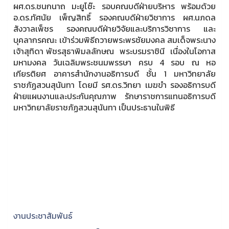
ผศ.ดร.ชนกนาถ มะยูโซ๊ะ รอบคณบดีฝ่ายบริหาร พร้อมด้วย
อ.ดร.ทัศนัย เพ็ญสิทธิ์ รองคณบดีฝ่ายวิชาการ ผศ.นภดล
สังวาลเพ็ชร รองคณบดีฝ่ายวิจัยและบริการวิชาการ และ
บุคลากรคณะ เข้าร่วมพิธีถวายพระพรชัยมงคล สมเด็จพระนาง
เจ้าสุทิดา พัชรสุธาพิมลลักษณ พระบรมราชินี เนื่องในโอกาส
มหามงคล วันเฉลิมพระชนมพรรษา ครบ 4 รอบ ณ หอ
เกียรติยศ อาคารสำนักงานอธิการบดี ชั้น 1 มหาวิทยาลัย
ราชภัฏสวนสุนันทา โดยมี รศ.ดร.วิทยา เมฆขำ รองอธิการบดี
ฝ่ายแผนงานและประกันคุณภาพ รักษาราชการแทนอธิการบดี
มหาวิทยาลัยราชภัฏสวนสุนันทา เป็นประธานในพิธี
งานประชาสัมพันธ์