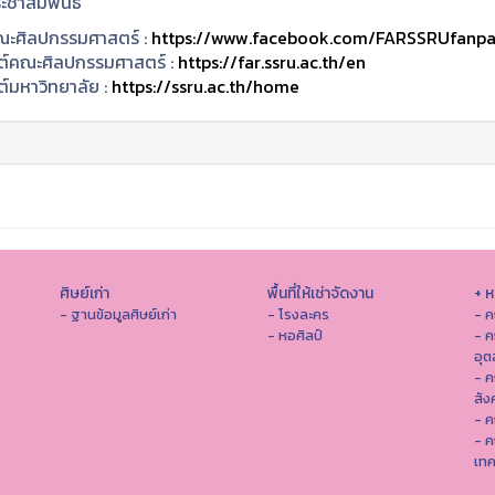
ะชาสัมพันธ์
ะศิลปกรรมศาสตร์ :
https://www.facebook.com/FARSSRUfanp
ซต์คณะศิลปกรรมศาสตร์ :
https://far.ssru.ac.th/en
ต์มหาวิทยาลัย :
https://ssru.ac.th/home
ศิษย์เก่า
พื้นที่ให้เช่าจัดงาน
+ 
- ฐานข้อมูลศิษย์เก่า
- โรงละคร
- ค
- หอศิลป์
- ค
อุ
- 
สัง
- ค
- ค
เทค