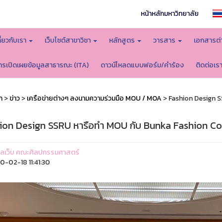
หน้าหลักมหาวิทยาลัย
กี่ยวกับเรา
เว็บไซต์สาขาวิชา
หลักสูตร
วารสาร
เอกสารต่
ารเปิดเผยข้อมูลสาธารณะ (ITA)
ดาวน์โหลดแบบฟอร์ม/คำร้อง
ติดต่อเร
ก
>
ข่าว
>
เครือข่ายต่างๆ ลงนามความร่วมมือ MOU / MOA
> Fashion Design S
ion Design SSRU หารือทำ MOU กับ Bunka Fashion Coll
ูแลเว็บ คณะศิลปกรรมศาสตร์
-02-18 11:41:30