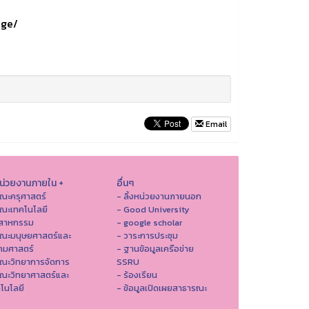
age/
Email
หน่วยงานภายใน +
อื่นๆ
ณะครุศาสตร์
- ลิ้งหน่วยงานภายนอก
ณะเทคโนโลยี
- Good University
ตสาหกรรม
- google scholar
คณะมนุษยศาสตร์และ
- วาระการประชุม
คมศาสตร์
- ฐานข้อมูลเครือข่าย
ณะวิทยาการจัดการ
SSRU
ณะวิทยาศาสตร์และ
- ร้องเรียน
โนโลยี
- ข้อมูลเปิดเผยสาธารณะ