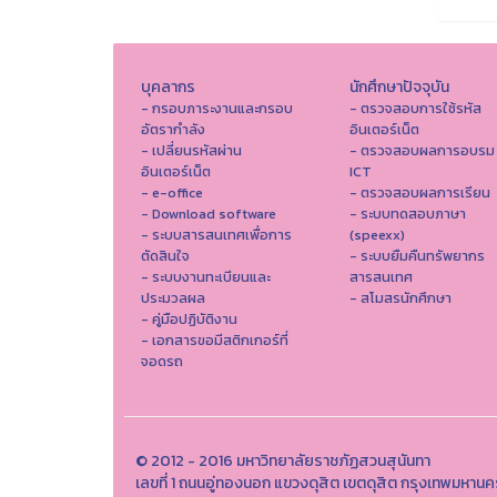
บุคลากร
นักศึกษาปัจจุบัน
- กรอบภาระงานและกรอบ
- ตรวจสอบการใช้รหัส
อัตรากำลัง
อินเตอร์เน็ต
- เปลี่ยนรหัสผ่าน
- ตรวจสอบผลการอบรม
อินเตอร์เน็ต
ICT
- e-office
- ตรวจสอบผลการเรียน
- Download software
- ระบบทดสอบภาษา
- ระบบสารสนเทศเพื่อการ
(speexx)
ตัดสินใจ
- ระบบยืมคืนทรัพยากร
- ระบบงานทะเบียนและ
สารสนเทศ
ประมวลผล
- สโมสรนักศึกษา
- คู่มือปฏิบัติงาน
- เอกสารขอมีสติกเกอร์ที่
จอดรถ
© 2012 - 2016 มหาวิทยาลัยราชภัฏสวนสุนันทา
เลขที่ 1 ถนนอู่ทองนอก แขวงดุสิต เขตดุสิต กรุงเทพมหาน