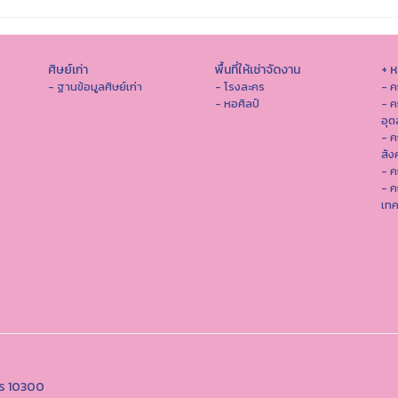
ศิษย์เก่า
พื้นที่ให้เช่าจัดงาน
+ 
- ฐานข้อมูลศิษย์เก่า
- โรงละคร
- ค
- หอศิลป์
- ค
อุ
- 
สัง
- ค
- ค
เทค
คร 10300