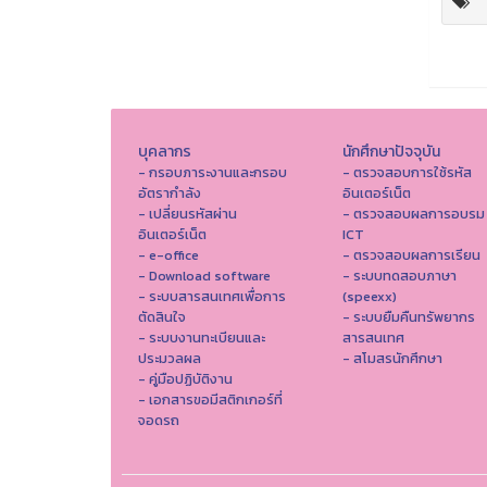
บุคลากร
นักศึกษาปัจจุบัน
- กรอบภาระงานและกรอบ
- ตรวจสอบการใช้รหัส
อัตรากำลัง
อินเตอร์เน็ต
- เปลี่ยนรหัสผ่าน
- ตรวจสอบผลการอบรม
อินเตอร์เน็ต
ICT
- e-office
- ตรวจสอบผลการเรียน
- Download software
- ระบบทดสอบภาษา
- ระบบสารสนเทศเพื่อการ
(speexx)
ตัดสินใจ
- ระบบยืมคืนทรัพยากร
- ระบบงานทะเบียนและ
สารสนเทศ
ประมวลผล
- สโมสรนักศึกษา
- คู่มือปฏิบัติงาน
- เอกสารขอมีสติกเกอร์ที่
จอดรถ