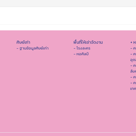
ศิษย์เก่า
พื้นที่ให้เช่าจัดงาน
+ 
- ฐานข้อมูลศิษย์เก่า
- โรงละคร
- ค
- หอศิลป์
- ค
อุ
- 
สัง
- ค
- ค
เทค