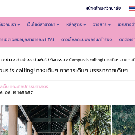
หน้าหลักมหาวิทยาลัย
กี่ยวกับเรา
เว็บไซต์สาขาวิชา
หลักสูตร
วารสาร
เอกสารต่
ารเปิดเผยข้อมูลสาธารณะ (ITA)
ดาวน์โหลดแบบฟอร์ม/คำร้อง
ติดต่อเร
ก
>
ข่าว
>
ข่าวประชาสัมพันธ์ / กิจกรรม
> Campus is calling! ทางเดิมๆ อาคารเ
us is calling! ทางเดิมๆ อาคารเดิมๆ บรรยากาศเดิมๆ
ูแลเว็บ คณะศิลปกรรมศาสตร์
-06-19 14:58:57