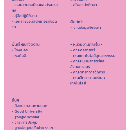
- ระบบงานทะเบียนและประมวล
- สโมสรนักศึกษา
ผล
- คู่มือปฏิบัติงาน
- เอกสารขอมีสติกเกอร์ที่จอด
ศิษย์เก่า
รถ
- ฐานข้อมูลศิษย์เก่า
พื้นที่ให้เช่าจัดงาน
+ หน่วยงานภายใน +
- โรงละคร
- คณะครุศาสตร์
- หอศิลป์
- คณะเทคโนโลยีอุตสาหกรรม
- คณะมนุษยศาสตร์และ
สังคมศาสตร์
- คณะวิทยาการจัดการ
- คณะวิทยาศาสตร์และ
เทคโนโลยี
อื่นๆ
- ลิ้งหน่วยงานภายนอก
- Good University
- google scholar
- วาระการประชุม
- ฐานข้อมูลเครือข่าย SSRU