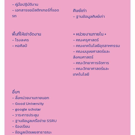
- คู่มือปฏิบัติงาน
- เอกสารขอมีสติกเกอร์ที่จอด
ศิษย์เก่า
รถ
- ฐานข้อมูลศิษย์เก่า
พื้นที่ให้เช่าจัดงาน
+ หน่วยงานภายใน +
- โรงละคร
- คณะครุศาสตร์
- หอศิลป์
- คณะเทคโนโลยีอุตสาหกรรม
- คณะมนุษยศาสตร์และ
สังคมศาสตร์
- คณะวิทยาการจัดการ
- คณะวิทยาศาสตร์และ
เทคโนโลยี
อื่นๆ
- ลิ้งหน่วยงานภายนอก
- Good University
- google scholar
- วาระการประชุม
- ฐานข้อมูลเครือข่าย SSRU
- ร้องเรียน
- ข้อมูลเปิดเผยสาธารณะ