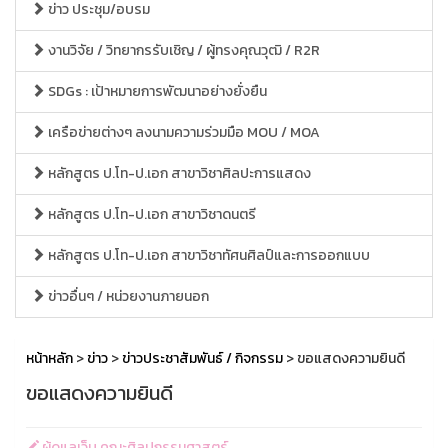
ข่าว ประชุม/อบรม
งานวิจัย / วิทยากรรับเชิญ / ผู้ทรงคุณวุฒิ / R2R
SDGs : เป้าหมายการพัฒนาอย่างยั่งยืน
เครือข่ายต่างๆ ลงนามความร่วมมือ MOU / MOA
หลักสูตร ป.โท-ป.เอก สาขาวิชาศิลปะการแสดง
หลักสูตร ป.โท-ป.เอก สาขาวิชาดนตรี
หลักสูตร ป.โท-ป.เอก สาขาวิชาทัศนศิลป์และการออกแบบ
ข่าวอื่นๆ / หน่วยงานภายนอก
หน้าหลัก
>
ข่าว
>
ข่าวประชาสัมพันธ์ / กิจกรรม
> ขอแสดงความยินดี
ขอแสดงความยินดี
ผู้ดูแลเว็บ คณะศิลปกรรมศาสตร์