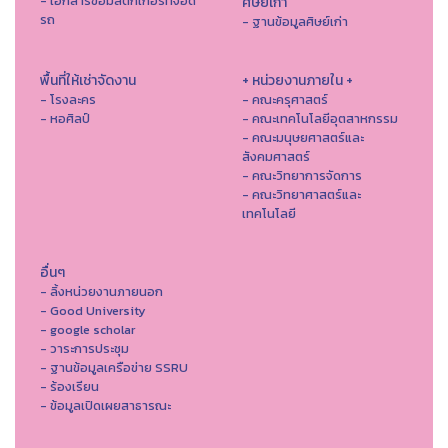
- เอกสารขอมีสติกเกอร์ที่จอด
ศิษย์เก่า
รถ
- ฐานข้อมูลศิษย์เก่า
พื้นที่ให้เช่าจัดงาน
+ หน่วยงานภายใน +
- โรงละคร
- คณะครุศาสตร์
- หอศิลป์
- คณะเทคโนโลยีอุตสาหกรรม
- คณะมนุษยศาสตร์และ
สังคมศาสตร์
- คณะวิทยาการจัดการ
- คณะวิทยาศาสตร์และ
เทคโนโลยี
อื่นๆ
- ลิ้งหน่วยงานภายนอก
- Good University
- google scholar
- วาระการประชุม
- ฐานข้อมูลเครือข่าย SSRU
- ร้องเรียน
- ข้อมูลเปิดเผยสาธารณะ