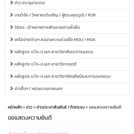
ข่าว ประชุม/อบรม
งานวิจัย / วิทยากรรับเชิญ / ผู้ทรงคุณวุฒิ / R2R
SDGs : เป้าหมายการพัฒนาอย่างยั่งยืน
เครือข่ายต่างๆ ลงนามความร่วมมือ MOU / MOA
หลักสูตร ป.โท-ป.เอก สาขาวิชาศิลปะการแสดง
หลักสูตร ป.โท-ป.เอก สาขาวิชาดนตรี
หลักสูตร ป.โท-ป.เอก สาขาวิชาทัศนศิลป์และการออกแบบ
ข่าวอื่นๆ / หน่วยงานภายนอก
หน้าหลัก
>
ข่าว
>
ข่าวประชาสัมพันธ์ / กิจกรรม
> ขอแสดงความยินดี
ขอแสดงความยินดี
ผู้ดูแลเว็บ คณะศิลปกรรมศาสตร์