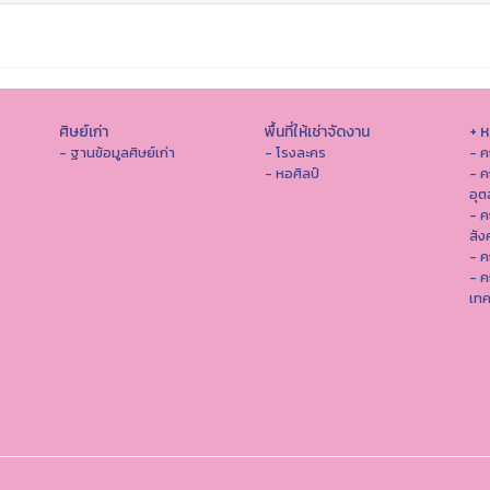
ศิษย์เก่า
พื้นที่ให้เช่าจัดงาน
+ 
- ฐานข้อมูลศิษย์เก่า
- โรงละคร
- ค
- หอศิลป์
- ค
อุ
- 
สัง
- ค
- ค
เทค