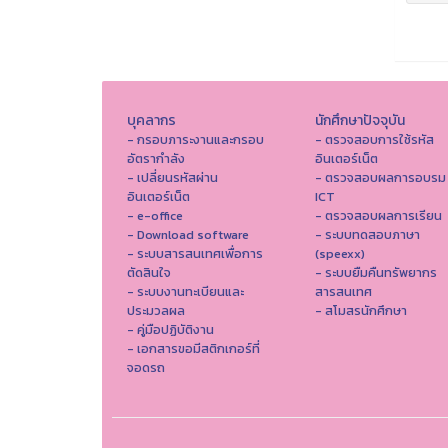
บุคลากร
นักศึกษาปัจจุบัน
- กรอบภาระงานและกรอบ
- ตรวจสอบการใช้รหัส
อัตรากำลัง
อินเตอร์เน็ต
- เปลี่ยนรหัสผ่าน
- ตรวจสอบผลการอบรม
อินเตอร์เน็ต
ICT
- e-office
- ตรวจสอบผลการเรียน
- Download software
- ระบบทดสอบภาษา
- ระบบสารสนเทศเพื่อการ
(speexx)
ตัดสินใจ
- ระบบยืมคืนทรัพยากร
- ระบบงานทะเบียนและ
สารสนเทศ
ประมวลผล
- สโมสรนักศึกษา
- คู่มือปฏิบัติงาน
- เอกสารขอมีสติกเกอร์ที่
จอดรถ