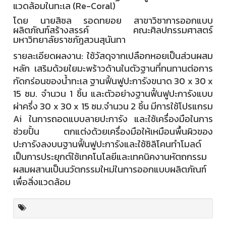
แวดล้อมในทะเล (Re-Coral)
โดย นายสิชล รอดทยอย สาขาวิชาการออกแบบ
ผลิตภัณฑ์สร้างสรรค์ คณะศิลปกรรมศาสตร์
มหาวิทยาลัยราชภัฎสวนสุนันทา
รายละเอียดผลงาน: ใช้วัสดุจากเปลือกหอยเป็นส่วนผสม
หลัก เสริมด้วยใยมะพร้าวด้านในตัวฐานที่ทนทานต่อการ
กัดกร่อนของน้ำทะเล ฐานฟื้นฟูปะการังขนาด 30 x 30 x
15 ซม. จำนวน 1 ชิ้น และตัวอย่างฐานฟื้นฟูปะการังแบบ
ผ่าครึ่ง 30 x 30 x 15 ซม.จำนวน 2 ชิ้น มีการใช้โปรแกรม
Ai ในการถอดแบบลายปะการัง และใช้เครื่องมือในการ
ช่วยปั้น ตกแต่งด้วยเครื่องมือให้เหมือนพื้นผิวของ
ปะการังลงบนฐานฟื้นฟูปะการังและใช้ซิลิโคนทำโมลด์
เป็นการประยุกต์ใช้เทคโนโลยีและเทคนิคงานหัตถกรรม
ผสมผสานเป็นนวัตกรรมใหม่ในการออกแบบผลิตภัณฑ์
เพื่อสิ่งแวดล้อม