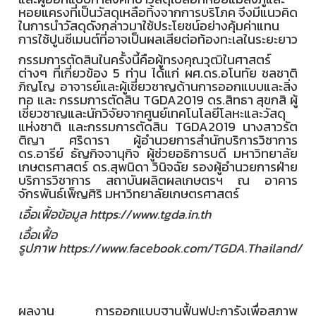
หอยแครงที่เป็นวัสดุเหลือทิ้งจากการบริโภค จึงมีแนวคิด
ในการนำวัสดุดังกล่าวมาใช้ประโยชน์อย่างคุ้มค่าแทน
การใช้ปูนซีเมนต์ที่อาจเป็นผลเสียต่อท้องทะเลในระยะยาว
กรรมการตัดสินในครั้งนี้คือผู้ทรงคุณวุฒิในศาสตร์
ต่างๆ ที่เกี่ยวข้อง 5 ท่าน ได้แก่ ผศ.ดร.อโนทัย ชลชาติ
ภิญโญ อาจารย์และผู้เชี่ยวชาญด้านการออกแบบและสิ่ง
ทอ และ กรรมการตัดสิน TGDA2019 ดร.สิทธา สุขกสิ ผู้
เชี่ยวชาญและนักวิจัยจากศูนย์เทคโนโลยีโลหะและวัสดุ
แห่งชาติ และกรรมการตัดสิน TGDA2019 นางสาวรัต
ติญา ศริดารา ผู้อำนวยการสำนักบริการวิชาการ
ดร.อารีย์ ธัญกิจจานุกิจ ผู้ช่วยอธิการบดี มหาวิทยาลัย
เกษตรศาสตร์ ดร.สุพนิดา วินิจฉัย รองผู้อำนวยการฝ่าย
บริการวิชาการ สถาบันผลิตผลเกษตรฯ ณ อาคาร
จักรพันธ์เพ็ญศิริ มหาวิทยาลัยเกษตรศาสตร์
เอื้อเฟื้อข้อมูล
https://www.tgda.in.th
เอื้อเฟื้อ
รูปภาพ
https://www.facebook.com/TGDA.Thailand/
ผลงาน การออกแบบฐานฟื้นฟูปะการังเพื่อสภาพ