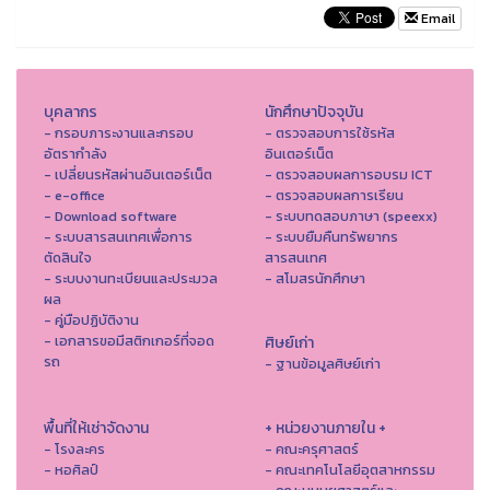
Email
บุคลากร
นักศึกษาปัจจุบัน
- กรอบภาระงานและกรอบ
- ตรวจสอบการใช้รหัส
อัตรากำลัง
อินเตอร์เน็ต
- เปลี่ยนรหัสผ่านอินเตอร์เน็ต
- ตรวจสอบผลการอบรม ICT
- e-office
- ตรวจสอบผลการเรียน
- Download software
- ระบบทดสอบภาษา (speexx)
- ระบบสารสนเทศเพื่อการ
- ระบบยืมคืนทรัพยากร
ตัดสินใจ
สารสนเทศ
- ระบบงานทะเบียนและประมวล
- สโมสรนักศึกษา
ผล
- คู่มือปฏิบัติงาน
- เอกสารขอมีสติกเกอร์ที่จอด
ศิษย์เก่า
รถ
- ฐานข้อมูลศิษย์เก่า
พื้นที่ให้เช่าจัดงาน
+ หน่วยงานภายใน +
- โรงละคร
- คณะครุศาสตร์
- หอศิลป์
- คณะเทคโนโลยีอุตสาหกรรม