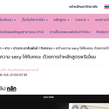
หน้าหลักมหาวิทยาลัย
กี่ยวกับเรา
เว็บไซต์สาขาวิชา
หลักสูตร
วารสาร
เอกสารต่
ารเปิดเผยข้อมูลสาธารณะ (ITA)
ดาวน์โหลดแบบฟอร์ม/คำร้อง
ติดต่อเร
ก
>
ข่าว
>
ข่าวประชาสัมพันธ์ / กิจกรรม
> สร้างความ sexy ให้กับคณะ ด้วยการทำห
งความ sexy ให้กับคณะ ด้วยการทำหลักสูตรพรีเมี่ยม
ูแลเว็บ คณะศิลปกรรมศาสตร์
-04-21 00:37:33
ลิป
คลิก