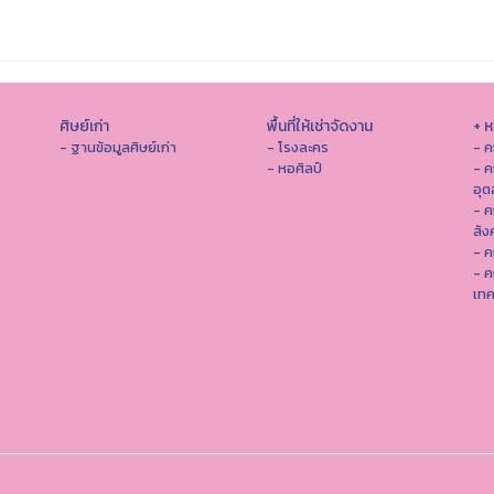
ศิษย์เก่า
พื้นที่ให้เช่าจัดงาน
+ 
- ฐานข้อมูลศิษย์เก่า
- โรงละคร
- ค
- หอศิลป์
- ค
อุ
- 
สัง
- ค
- ค
เทค