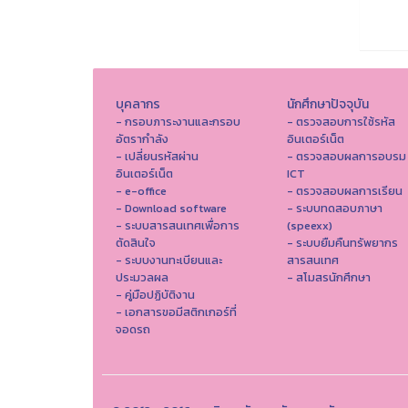
บุคลากร
นักศึกษาปัจจุบัน
- กรอบภาระงานและกรอบ
- ตรวจสอบการใช้รหัส
อัตรากำลัง
อินเตอร์เน็ต
- เปลี่ยนรหัสผ่าน
- ตรวจสอบผลการอบรม
อินเตอร์เน็ต
ICT
- e-office
- ตรวจสอบผลการเรียน
- Download software
- ระบบทดสอบภาษา
- ระบบสารสนเทศเพื่อการ
(speexx)
ตัดสินใจ
- ระบบยืมคืนทรัพยากร
- ระบบงานทะเบียนและ
สารสนเทศ
ประมวลผล
- สโมสรนักศึกษา
- คู่มือปฏิบัติงาน
- เอกสารขอมีสติกเกอร์ที่
จอดรถ