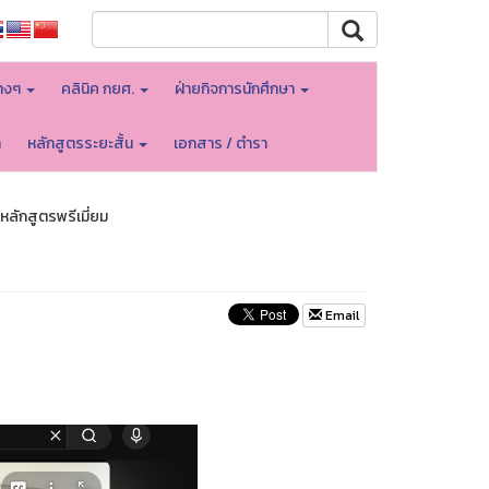
างๆ
คลินิค กยศ.
ฝ่ายกิจการนักศึกษา
า
หลักสูตรระยะสั้น
เอกสาร / ตำรา
ลักสูตรพรีเมี่ยม
Email