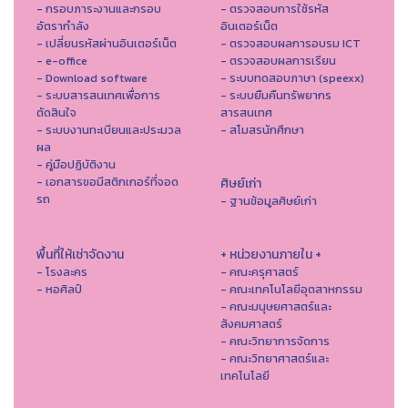
- กรอบภาระงานและกรอบ
- ตรวจสอบการใช้รหัส
อัตรากำลัง
อินเตอร์เน็ต
- เปลี่ยนรหัสผ่านอินเตอร์เน็ต
- ตรวจสอบผลการอบรม ICT
- e-office
- ตรวจสอบผลการเรียน
- Download software
- ระบบทดสอบภาษา (speexx)
- ระบบสารสนเทศเพื่อการ
- ระบบยืมคืนทรัพยากร
ตัดสินใจ
สารสนเทศ
- ระบบงานทะเบียนและประมวล
- สโมสรนักศึกษา
ผล
- คู่มือปฏิบัติงาน
- เอกสารขอมีสติกเกอร์ที่จอด
ศิษย์เก่า
รถ
- ฐานข้อมูลศิษย์เก่า
พื้นที่ให้เช่าจัดงาน
+ หน่วยงานภายใน +
- โรงละคร
- คณะครุศาสตร์
- หอศิลป์
- คณะเทคโนโลยีอุตสาหกรรม
- คณะมนุษยศาสตร์และ
สังคมศาสตร์
- คณะวิทยาการจัดการ
- คณะวิทยาศาสตร์และ
เทคโนโลยี